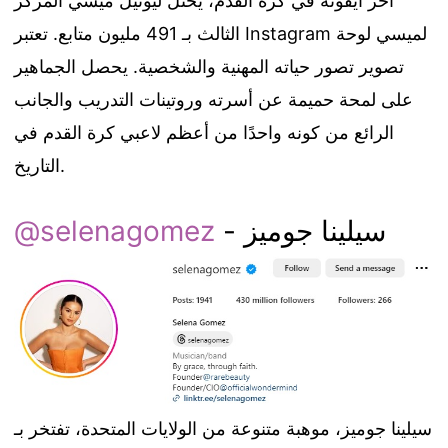
آخر أيقونة في كرة القدم، يحتل ليونيل ميسي المركز
الثالث بـ 491 مليون متابع. تعتبر Instagram لميسي لوحة
تصوير تصور حياته المهنية والشخصية. يحصل الجماهير
على لمحة حميمة عن أسرته وروتينات التدريب والجانب
الرائع من كونه واحدًا من أعظم لاعبي كرة القدم في
التاريخ.
- سيلينا جوميز
@selenagomez
سيلينا جوميز، موهبة متنوعة من الولايات المتحدة، تفتخر بـ