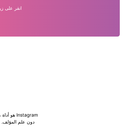
انقر على زر
دون علم المؤلف. لا