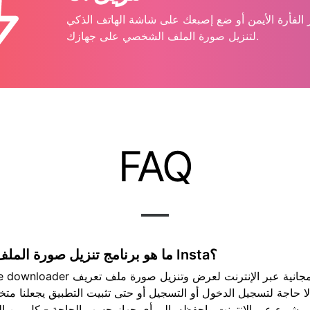
 الفأرة الأيمن أو ضع إصبعك على شاشة الهاتف الذكي
لتنزيل صورة الملف الشخصي على جهازك.
FAQ
ما هو برنامج تنزيل صورة الملف الشخصي من Insta؟
Insta profile image downloader هو أداة مجا
 حاجة لتسجيل الدخول أو التسجيل أو حتى تثبيت التطبيق يجعلنا متخف
شيء عبر الإنترنت واحفظه. إلى أي جهاز حسب الحاجة - كل من الصور ومقاطع الفيديو.