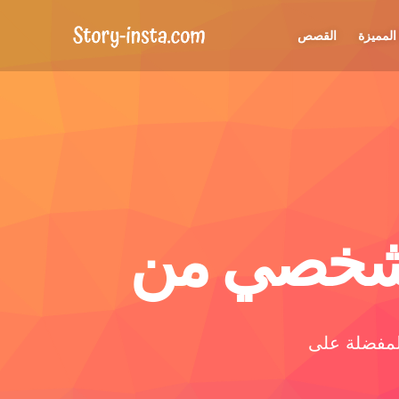
المميزة
القصص