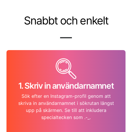
Snabbt och enkelt
1. Skriv in användarnamnet
Sök efter en Instagram-profil genom att
skriva in användarnamnet i sökrutan längst
upp på skärmen. Se till att inkludera
specialtecken som .-_.