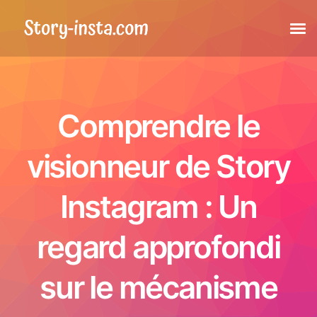
Histoires
Comprendre le
Moments forts
visionneur de Story
Publications
Instagram : Un
Publications taguées
regard approfondi
Reels
sur le mécanisme
Photo de profil