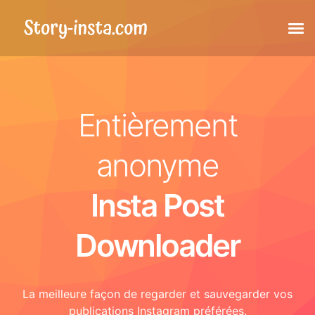
Histoires
Entièrement
Moments forts
anonyme
Publications
Insta Post
Publications taguées
Downloader
Reels
La meilleure façon de regarder et sauvegarder vos
Photo de profil
publications Instagram préférées.