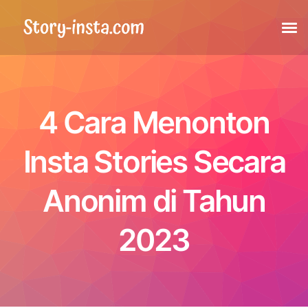
Cerita
4 Cara Menonton
Highlights
Insta Stories Secara
Postingan
Anonim di Tahun
Postingan yang ditandai
2023
Reels
Foto profil