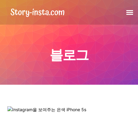
스토리
블로그
하이라이트
게시물
태그된 게시물
릴
프로필 사진