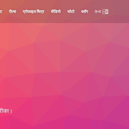
्ट
रील्स
प्रोफाइल चित्र
वीडियो
फोटो
ब्लॉग
हिन्दी
तरीका।