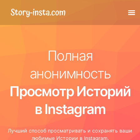
Истории
Полная
Сохраненные истории
анонимность
Посты
Просмотр Историй
Отмеченные посты
в Instagram
Катушки
Лучший способ просматривать и сохранять ваши
Фото профиля
любимые Истории в Instagram.